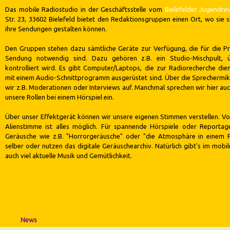
Das mobile Radiostudio in der Geschäftsstelle vom
Bielefelder Jugendri
Str. 23, 33602 Bielefeld bietet den Redaktionsgruppen einen Ort, wo sie s
ihre Sendungen gestalten können.
Den Gruppen stehen dazu sämtliche Geräte zur Verfügung, die für die Pr
Sendung notwendig sind. Dazu gehören z.B. ein Studio-Mischpult, ü
kontrolliert wird. Es gibt Computer/Laptops, die zur Radiorecherche die
mit einem Audio-Schnittprogramm ausgerüstet sind. Über die Sprechermik
wir z.B. Moderationen oder Interviews auf. Manchmal sprechen wir hier auc
unsere Rollen bei einem Hörspiel ein.
Über unser Effektgerät können wir unsere eigenen Stimmen verstellen. V
Alienstimme ist alles möglich. Für spannende Hörspiele oder Reporta
Geräusche wie z.B. "Horrorgeräusche" oder "die Atmosphäre in einem F
selber oder nutzen das digitale Geräuschearchiv. Natürlich gibt's im mobi
auch viel aktuelle Musik und Gemütlichkeit.
Navigation
überspringen
News